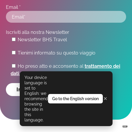
Email *
Iscriviti alla nostra Newsletter
Newsletter BHS Travel
Tienimi informato su questo viaggio
Ho preso atto e acconsento al
trattamento dei
dati.
Your device
language is
set to
English: we
×
recommend
Go to the English version
browsing
the site in
this
language.