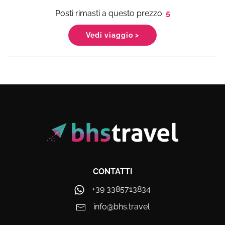
5
Vedi viaggio >
CONTATTI
+39 3385713834
info@bhs.travel