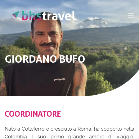
Passa al contenuto principale
GIORDANO BUFO
COORDINATORE
Nato a Colleferro e cresciuto a Roma, ha scoperto nella
Colombia il suo primo grande amore di viaggio: