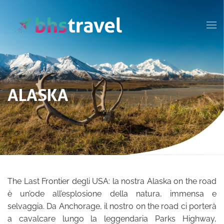
Passa al contenuto principale
ALASKA
The Last Frontier degli USA: la nostra Alaska on the road
è un’ode all’esplosione della natura, immensa e
selvaggia. Da Anchorage, il nostro on the road ci porterà
a cavalcare lungo la leggendaria Parks Highway,