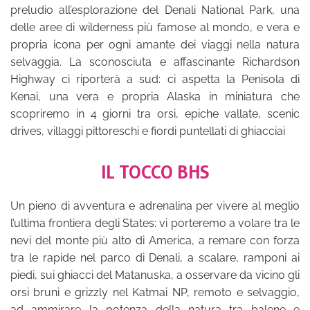
preludio all’esplorazione del Denali National Park, una
delle aree di wilderness più famose al mondo, e vera e
propria icona per ogni amante dei viaggi nella natura
selvaggia. La sconosciuta e affascinante Richardson
Highway ci riporterà a sud: ci aspetta la Penisola di
Kenai, una vera e propria Alaska in miniatura che
scopriremo in 4 giorni tra orsi, epiche vallate, scenic
drives, villaggi pittoreschi e fiordi puntellati di ghiacciai
IL TOCCO BHS
Un pieno di avventura e adrenalina per vivere al meglio
l’ultima frontiera degli States: vi porteremo a volare tra le
nevi del monte più alto di America, a remare con forza
tra le rapide nel parco di Denali, a scalare, ramponi ai
piedi, sui ghiacci del Matanuska, a osservare da vicino gli
orsi bruni e grizzly nel Katmai NP, remoto e selvaggio,
ad ammirare la potenza della natura tra balene e