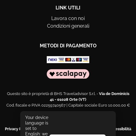
LINK UTILI
Lavora con noi
Condizioni generali
METODI DI PAGAMENTO
Questo sito è proprietà di BHS Traveladvisor S.r.l. -
Via de Dominicis
41 - 01028 Orte (VT)
Cod. fiscale e P.IVA 02259740567 | Capitale sociale Euro 10.000,00 €
Web engineering and design by
Sernicola Labs
Your device
language is
set to
Privacy Policy
|
Cookies Policy
|
Segnala un problema di accessibilità
English: we
|
Dichiarazione di accessibilità