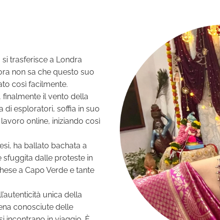
 si trasferisce a Londra
ora non sa che questo suo
to così facilmente.
 finalmente il vento della
a di esploratori, soffia in suo
 lavoro online, iniziando così
aesi, ha ballato bachata a
è sfuggita dalle proteste in
ghese a Capo Verde e tante
l’autenticità unica della
ena conosciute delle
i incontrano in viaggio. È