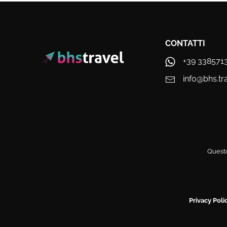
CONTATTI
+39 338571
info@bhs.tr
Questo
Privacy Poli