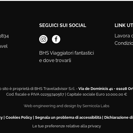
SEGUICI SUI SOCIAL
LINK UT
3834
Lavora 
Condizio
avel
BHS Viaggiatori fantastici
e dove trovarli
 sito è proprietà di BHS Traveladvisor S.r.l. -
Via de Dominicis 41 - 01028 Or
Cod. fiscale e P.IVA 02259740567 | Capitale sociale Euro 10.000,00 €
Web engineering and design by
Sernicola Labs
cy
|
Cookies Policy
|
Segnala un problema di accessibilità
|
Dichiarazione di
Le tue preferenze relative alla privacy