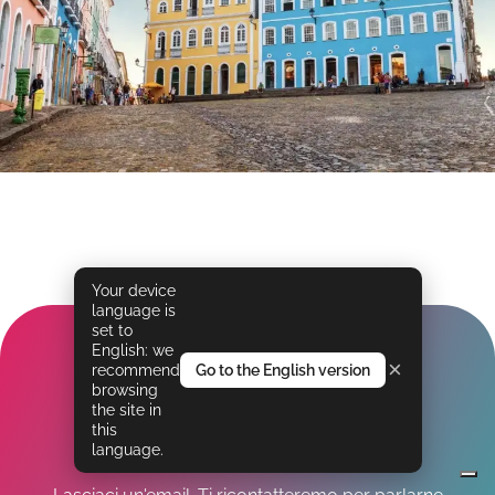
Your device
language is
set to
English: we
×
recommend
Go to the English version
Bel viaggio! Voglio
browsing
the site in
saperne di più
this
language.