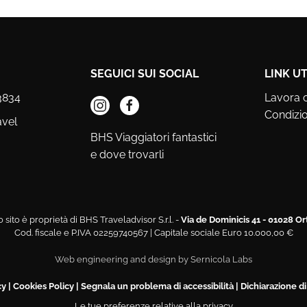
SEGUICI SUI SOCIAL
LINK UT
3834
Lavora 
Condizio
avel
BHS Viaggiatori fantastici
e dove trovarli
 sito è proprietà di BHS Traveladvisor S.r.l. -
Via de Dominicis 41 - 01028 Or
Cod. fiscale e P.IVA 02259740567 | Capitale sociale Euro 10.000,00 €
Web engineering and design by
Sernicola Labs
cy
|
Cookies Policy
|
Segnala un problema di accessibilità
|
Dichiarazione di
Le tue preferenze relative alla privacy