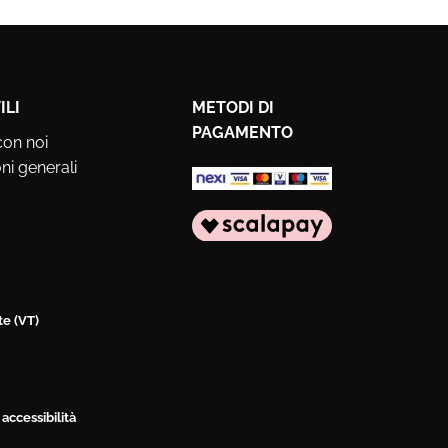
ILI
METODI DI
PAGAMENTO
con noi
ni generali
te (VT)
 accessibilità