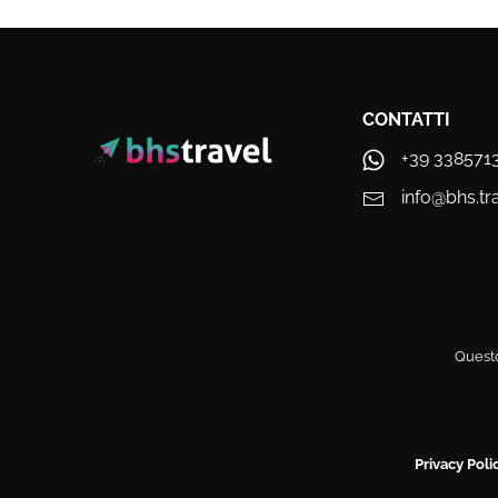
CONTATTI
+39 338571
info@bhs.tr
Questo
Privacy Poli