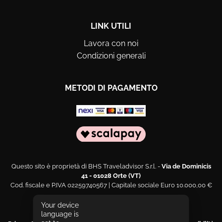
LINK UTILI
Lavora con noi
Condizioni generali
METODI DI PAGAMENTO
Questo sito è proprietà di BHS Traveladvisor S.r.l. -
Via de Dominicis
41 - 01028 Orte (VT)
Cod. fiscale e P.IVA 02259740567 | Capitale sociale Euro 10.000,00 €
Web engineering and design by
Sernicola Labs
Your device
language is