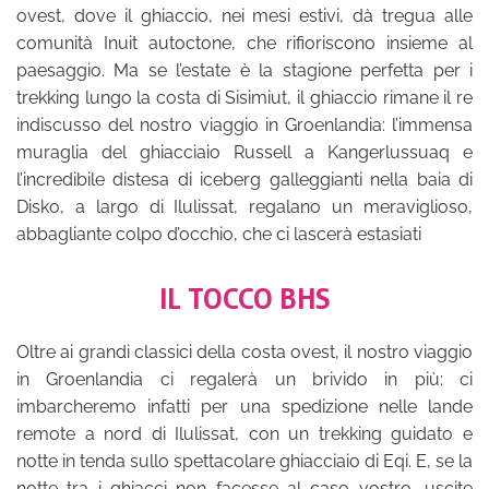
ovest, dove il ghiaccio, nei mesi estivi, dà tregua alle
comunità Inuit autoctone, che rifioriscono insieme al
paesaggio. Ma se l’estate è la stagione perfetta per i
trekking lungo la costa di Sisimiut, il ghiaccio rimane il re
indiscusso del nostro viaggio in Groenlandia: l’immensa
muraglia del ghiacciaio Russell a Kangerlussuaq e
l’incredibile distesa di iceberg galleggianti nella baia di
Disko, a largo di Ilulissat, regalano un meraviglioso,
abbagliante colpo d’occhio, che ci lascerà estasiati
IL TOCCO BHS
Oltre ai grandi classici della costa ovest, il nostro viaggio
in Groenlandia ci regalerà un brivido in più: ci
imbarcheremo infatti per una spedizione nelle lande
remote a nord di Ilulissat, con un trekking guidato e
notte in tenda sullo spettacolare ghiacciaio di Eqi. E, se la
notte tra i ghiacci non facesse al caso vostro, uscite