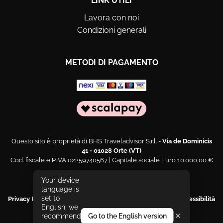
LINK UTILI
Lavora con noi
Condizioni generali
METODI DI PAGAMENTO
Questo sito è proprietà di BHS Traveladvisor S.r.l. -
Via de Dominicis
41 - 01028 Orte (VT)
Cod. fiscale e P.IVA 02259740567 | Capitale sociale Euro 10.000,00 €
Web engineering and design by
Sernicola Labs
Your device
language is
set to
Privacy Policy
|
Cookies Policy
|
Segnala un problema di accessibilità
English: we
|
Dichiarazione di accessibilità
×
recommend
Go to the English version
Le tue preferenze relative alla privacy