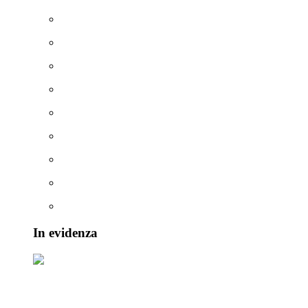
Ottobre 2026
Novembre 2026
Dicembre 2026
Gennaio 2027
Febbraio 2027
Marzo 2027
Aprile 2027
Maggio 2027
Giugno 2027
In evidenza
ASIA