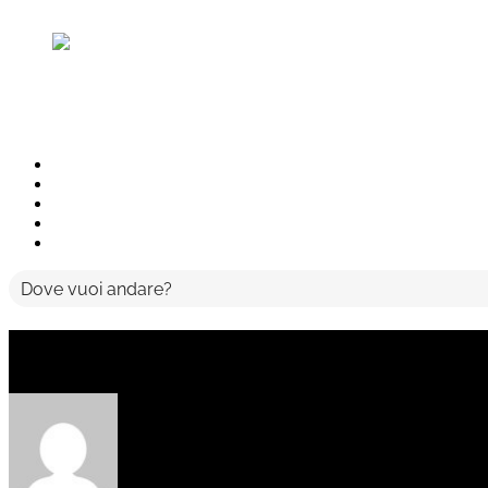
Passione latina
USA E CANADA
Rock'n Road
Destinazioni
Viaggi sportivi
Chi siamo
F.A.Q.
Contatti
LOREM IPSUM DOLOR SIT 