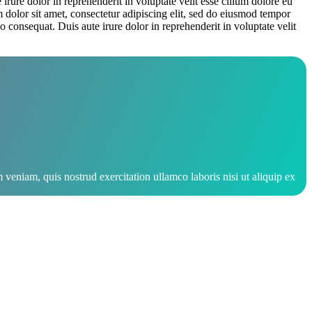
ure dolor in reprehenderit in voluptate velit esse cillum dolore eu
m dolor sit amet, consectetur adipiscing elit, sed do eiusmod tempor
consequat. Duis aute irure dolor in reprehenderit in voluptate velit
veniam, quis nostrud exercitation ullamco laboris nisi ut aliquip ex