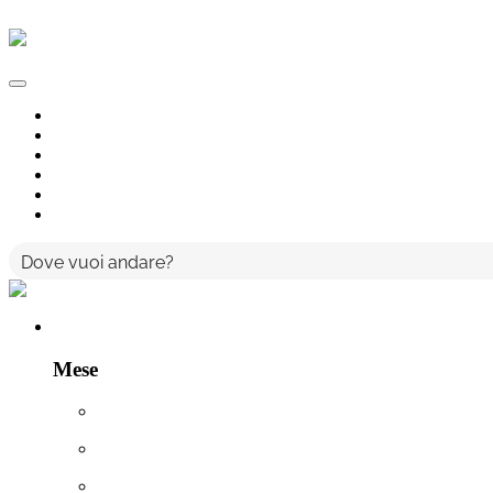
Passa al contenuto principale
Menu
Prossime Partenze
Destinazioni
Viaggi sportivi
Chi siamo
F.A.Q.
Contatti
Prossime Partenze
Mese
Luglio 2026
Agosto 2026
Settembre 2026