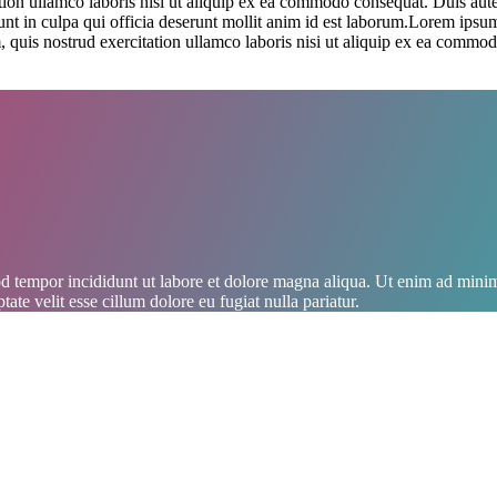
on ullamco laboris nisi ut aliquip ex ea commodo consequat. Duis aute ir
sunt in culpa qui officia deserunt mollit anim id est laborum.Lorem ipsu
quis nostrud exercitation ullamco laboris nisi ut aliquip ex ea commodo 
d tempor incididunt ut labore et dolore magna aliqua. Ut enim ad minim 
te velit esse cillum dolore eu fugiat nulla pariatur.