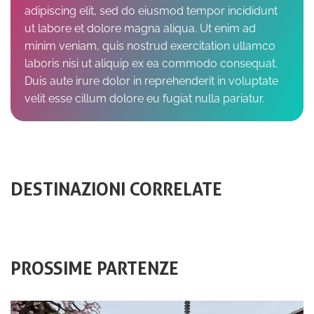
adipiscing elit, sed do eiusmod tempor incididunt
ut labore et dolore magna aliqua. Ut enim ad
minim veniam, quis nostrud exercitation ullamco
laboris nisi ut aliquip ex ea commodo consequat.
Duis aute irure dolor in reprehenderit in voluptate
velit esse cillum dolore eu fugiat nulla pariatur.
DESTINAZIONI CORRELATE
PROSSIME PARTENZE