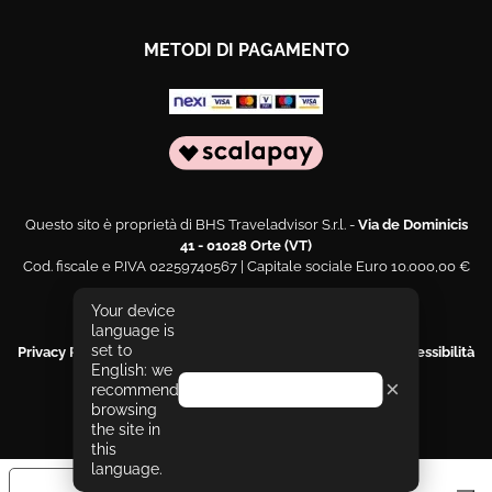
METODI DI PAGAMENTO
Questo sito è proprietà di BHS Traveladvisor S.r.l. -
Via de Dominicis
41 - 01028 Orte (VT)
Cod. fiscale e P.IVA 02259740567 | Capitale sociale Euro 10.000,00 €
Web engineering and design by
Sernicola Labs
Your device
language is
set to
Privacy Policy
|
Cookies Policy
|
Segnala un problema di accessibilità
English: we
|
Dichiarazione di accessibilità
×
recommend
Go to the English version
Le tue preferenze relative alla privacy
browsing
the site in
this
language.
Informativa sulla raccolta