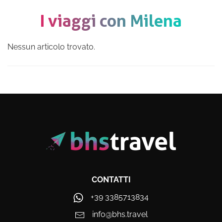
I viaggi con Milena
Nessun articolo trovato.
CONTATTI
+39 3385713834
info@bhs.travel