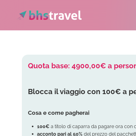
Passa al contenuto principale
Quota base: 4900,00€ a perso
Blocca il viaggio con 100€ a p
Cosa e come pagherai
100€
a titolo di caparra da pagare ora con 
acconto
pari al 50%
del prezzo del pacchetto