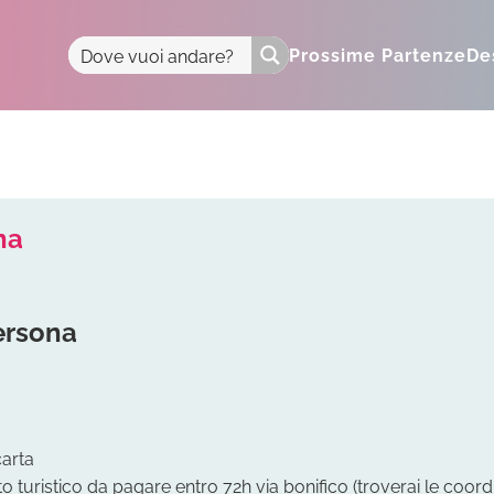
Prossime Partenze
De
na
ersona
carta
 turistico da pagare entro 72h via bonifico (troverai le coord