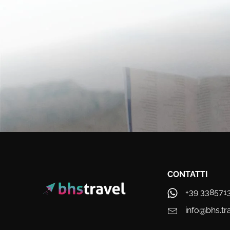
CONTATTI
+39 338571
info@bhs.tr