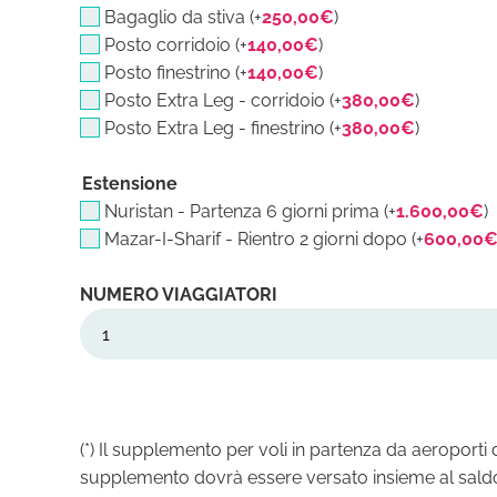
Bagaglio da stiva (+
250,00
€
)
Posto corridoio (+
140,00
€
)
Posto finestrino (+
140,00
€
)
Posto Extra Leg - corridoio (+
380,00
€
)
Posto Extra Leg - finestrino (+
380,00
€
)
Estensione
Nuristan - Partenza 6 giorni prima (+
1.600,00
€
)
Mazar-I-Sharif - Rientro 2 giorni dopo (+
600,00
Afghanistan
09/08/26
-
20/08/26
quantità
(*) Il supplemento per voli in partenza da aeroport
supplemento dovrà essere versato insieme al saldo