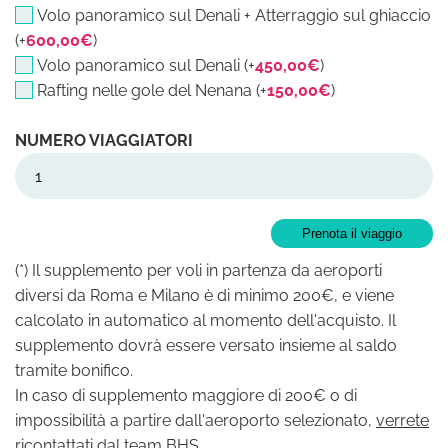
Volo panoramico sul Denali + Atterraggio sul ghiaccio
(+
600,00
€
)
Volo panoramico sul Denali (+
450,00
€
)
Rafting nelle gole del Nenana (+
150,00
€
)
Alaska 17/02/27 - 28/02/27 quant
Prenota il viaggio
(*) Il supplemento per voli in partenza da aeroporti
diversi da Roma e Milano è di minimo 200€, e viene
calcolato in automatico al momento dell'acquisto. Il
supplemento dovrà essere versato insieme al saldo
tramite bonifico.
In caso di supplemento maggiore di 200€ o di
impossibilità a partire dall'aeroporto selezionato,
verrete
ricontattati dal team BHS