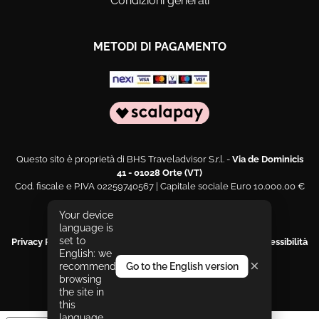
Condizioni generali
METODI DI PAGAMENTO
Questo sito è proprietà di BHS Traveladvisor S.r.l. -
Via de Dominicis
41 - 01028 Orte (VT)
Cod. fiscale e P.IVA 02259740567 | Capitale sociale Euro 10.000,00 €
Web engineering and design by
Sernicola Labs
Your device
language is
set to
Privacy Policy
|
Cookies Policy
|
Segnala un problema di accessibilità
English: we
|
Dichiarazione di accessibilità
×
recommend
Go to the English version
Le tue preferenze relative alla privacy
browsing
the site in
this
language.