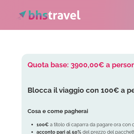
Passa al contenuto principale
Quota base: 3900,00€ a perso
Blocca il viaggio con 100€ a p
Cosa e come pagherai
100€
a titolo di caparra da pagare ora con 
acconto
pari al 50%
del prezzo del pacchetto