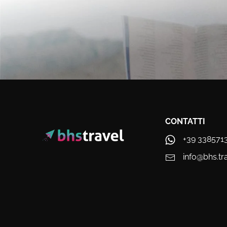
CONTATTI
+39 338571
info@bhs.tr