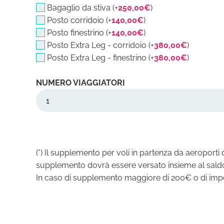
Bagaglio da stiva (+
250,00
€
)
Posto corridoio (+
140,00
€
)
Posto finestrino (+
140,00
€
)
Posto Extra Leg - corridoio (+
380,00
€
)
Posto Extra Leg - finestrino (+
380,00
€
)
Kazakistan
21/08/26
-
31/08/26
quantità
(*) Il supplemento per voli in partenza da aeroport
supplemento dovrà essere versato insieme al saldo
In caso di supplemento maggiore di 200€ o di imposs