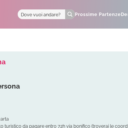
Prossime Partenze
De
na
ersona
carta
 turistico da pagare entro 72h via bonifico (troverai le coord