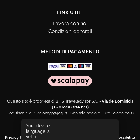
LINK UTILI
Lavora con noi
Condizioni generali
METODI DI PAGAMENTO
Questo sito è proprietà di BHS Traveladvisor S.r.l. -
Via de Dominicis
41 - 01028 Orte (VT)
Cod. fiscale e P.IVA 02259740567 | Capitale sociale Euro 10.000,00 €
Web engineering and design by
Sernicola Labs
Your device
language is
set to
Privacy Policy
|
Cookies Policy
|
Segnala un problema di accessibilità