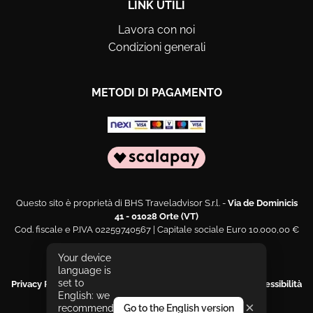
LINK UTILI
Lavora con noi
Condizioni generali
METODI DI PAGAMENTO
Questo sito è proprietà di BHS Traveladvisor S.r.l. -
Via de Dominicis
41 - 01028 Orte (VT)
Cod. fiscale e P.IVA 02259740567 | Capitale sociale Euro 10.000,00 €
Web engineering and design by
Sernicola Labs
Your device
language is
set to
Privacy Policy
|
Cookies Policy
|
Segnala un problema di accessibilità
English: we
|
Dichiarazione di accessibilità
×
recommend
Go to the English version