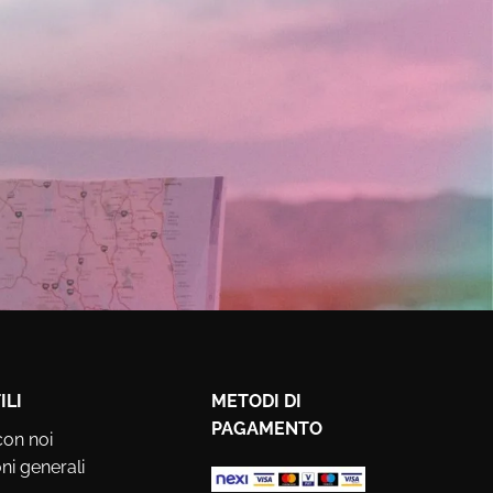
ILI
METODI DI
PAGAMENTO
con noi
ni generali