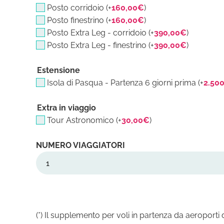
Posto corridoio (+
160,00
€
)
Posto finestrino (+
160,00
€
)
Posto Extra Leg - corridoio (+
390,00
€
)
Posto Extra Leg - finestrino (+
390,00
€
)
Estensione
Isola di Pasqua - Partenza 6 giorni prima (+
2.50
Extra in viaggio
Tour Astronomico (+
30,00
€
)
Transandina
13/11/26
-
29/11/26
quantità
(*) Il supplemento per voli in partenza da aeroport