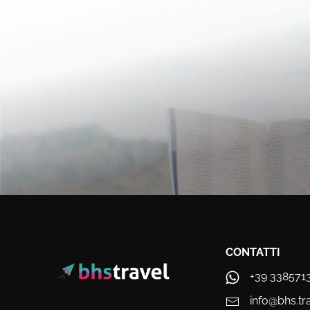
CONTATTI
+39 338571
info@bhs.tr