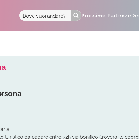
Prossime Partenze
De
na
ersona
carta
 turistico da pagare entro 72h via bonifico (troverai le coord