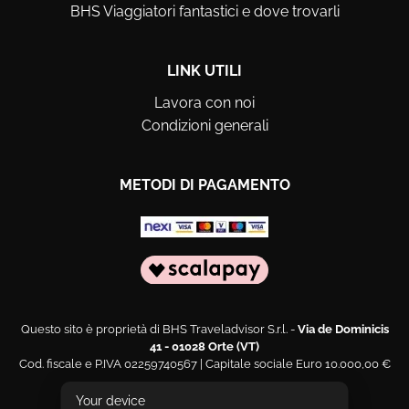
BHS Viaggiatori fantastici e dove trovarli
LINK UTILI
Lavora con noi
Condizioni generali
METODI DI PAGAMENTO
Questo sito è proprietà di BHS Traveladvisor S.r.l. -
Via de Dominicis
41 - 01028 Orte (VT)
Cod. fiscale e P.IVA 02259740567 | Capitale sociale Euro 10.000,00 €
Web engineering and design by
Sernicola Labs
Your device