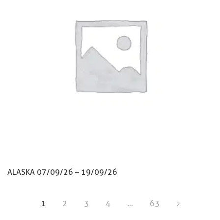
ALASKA 07/09/26 – 19/09/26
1
2
3
4
…
63