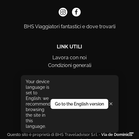
BHS Viaggiatori fantastici e dove trovarli
LINK UTILI
Lavora con noi
Condizioni generali
Your device
METODI DI PAGAMENTO
language is
set to
English: we
×
recommend
Go to the English version
browsing
the site in
this
language.
Questo sito è proprietà di BHS Traveladvisor S.r.l. -
Via de Dominicis