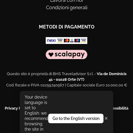
Lavora con noi
Condizioni generali
METODI DI PAGAMENTO
Questo sito è proprietà di BHS Traveladvisor S.r.l. -
Via de Dominicis
41 - 01028 Orte (VT)
Cod. fiscale e P.IVA 02259740567 | Capitale sociale Euro 10.000,00 €
Web engineering and design by
Sernicola Labs
Your device
language is
set to
Privacy Policy
|
Cookies Policy
|
Segnala un problema di accessibilità
English: we
|
Dichiarazione di accessibilità
×
recommend
Go to the English version
Le tue preferenze relative alla privacy
browsing
the site in