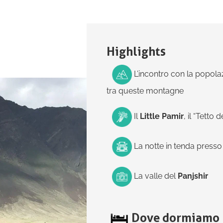
Highlights
L’incontro con la popola
tra queste montagne
Il
Little Pamir
, il “Tett
La notte in tenda press
La valle del
Panjshir
Dove dormiamo