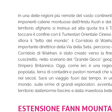
In una delle regioni più remote del vasto continent
imponenti catene montuose dell’Hindu Kush e del Pa
territorio afghano si insinua ad alta quota tra il Ta
toccare il confine con il Turkestan Orientale Cinese. 
sfiora il “tetto del mondo”: il Corridoio di Wak
importante direttrice della Via della Seta, percorso 
Corridoio di Wakhan, è stato creato verso la fi
cuscinetto, nello scenario del “Grande Gioco” geopo
l’Impero Britannico. Oggi, come ieri, è una re
popolata, terra di contadini e pastori nomadi che s
nei secoli. Sarà un viaggio fuori dal tempo, in u
mondo, sulle orme di grandi esploratori, avventur
territorio dall’enorme fascino e dalla maestosa bel
ESTENSIONE FANN MOUNTA