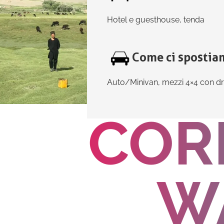
Hotel e guesthouse, tenda
Come ci spostia
Auto/Minivan, mezzi 4×4 con dri
CORR
W