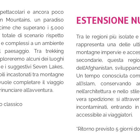
spettacolari e ancora poco
ESTENSIONE N
ann Mountains, un paradiso
e cime che superano i 5.000
totale di scenario rispetto
Tra le regioni più isolate e 
nsi e complessi a un ambiente
rappresenta una delle ult
l paesaggio. Tra trekking
montagne impervie e accessi
esploreremo alcuni dei luoghi
secondarie, questa regi
 e i suggestivi Seven Lakes,
dell’Afghanistan, sviluppan
bili incastonati tra montagne
Un tempo conosciuta come K
vuole completare il viaggio
all’Islam, conservando an
inunciare all’avventura.
nell’architettura e nello sti
vera spedizione: si attrave
io classico
incontaminati, entrando i
accessibile ai viaggiatori.
*Ritorno previsto 5 giorni dop