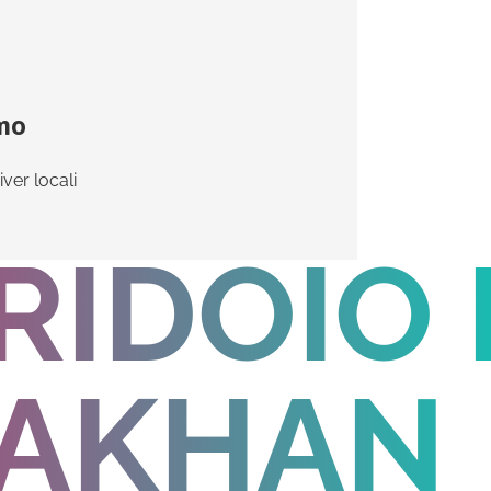
mo
ver locali
IDOIO 
AKHAN