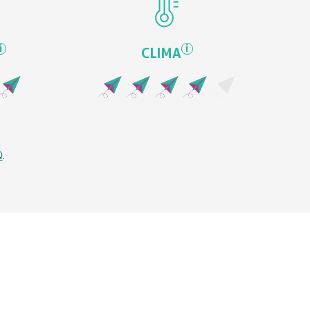
i
i
CLIMA
Q
.