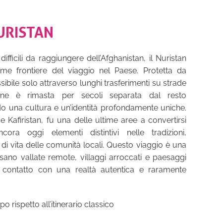
URISTAN
difficili da raggiungere dell’Afghanistan, il Nuristan
ime frontiere del viaggio nel Paese. Protetta da
bile solo attraverso lunghi trasferimenti su strade
one è rimasta per secoli separata dal resto
do una cultura e un’identità profondamente uniche.
afiristan, fu una delle ultime aree a convertirsi
cora oggi elementi distintivi nelle tradizioni,
le di vita delle comunità locali. Questo viaggio è una
rsano vallate remote, villaggi arroccati e paesaggi
n contatto con una realtà autentica e raramente
o rispetto all’itinerario classico