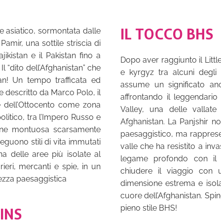
IL TOCCO BHS
e asiatico, sormontata dalle
mir, una sottile striscia di
jikistan e il Pakistan fino a
Dopo aver raggiunto il Litt
Il “dito dell’Afghanistan” che
e kyrgyz tra alcuni degli a
han! Un tempo trafficata ed
assume un significato an
e descritto da Marco Polo, il
affrontando il leggendario
ne dell’Ottocento come zona
Valley, una delle vallate 
litico, tra l’Impero Russo e
Afghanistan. La Panjshir no
gione montuosa scarsamente
paesaggistico, ma rapprese
eguono stili di vita immutati
valle che ha resistito a inv
na delle aree più isolate al
legame profondo con il t
ieri, mercanti e spie, in un
chiudere il viaggio con 
lezza paesaggistica
dimensione estrema e isola
cuore dell’Afghanistan. Spin
pieno stile BHS!
INS