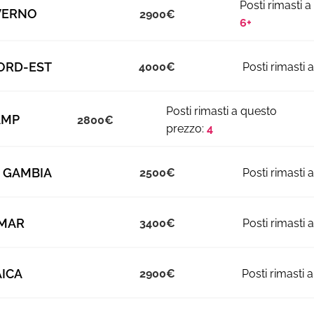
VERNO
2900
6+
ORD-EST
4000
AMP
2800
4
 GAMBIA
2500
MAR
3400
ICA
2900