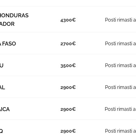
HONDURAS
4300
VADOR
 FASO
2700
U
3500
AL
2900
ICA
2900
Q
2900