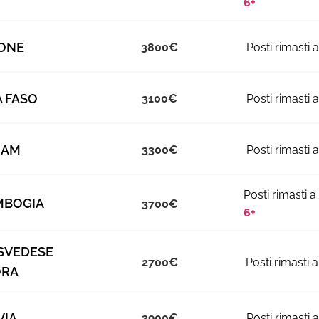
6+
ONE
3800
 FASO
3100
NAM
3300
MBOGIA
3700
6+
SVEDESE
2700
ORA
VIA
3900