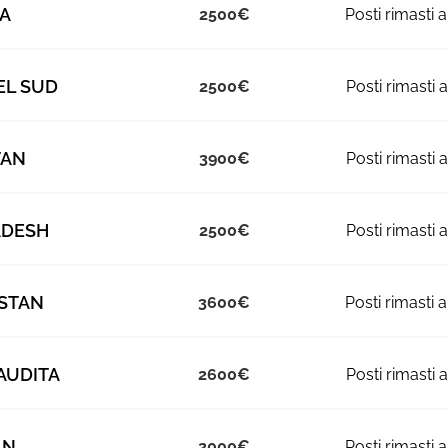
IA
2500
EL SUD
2500
TAN
3900
ADESH
2500
STAN
3600
AUDITA
2600
AN
2000