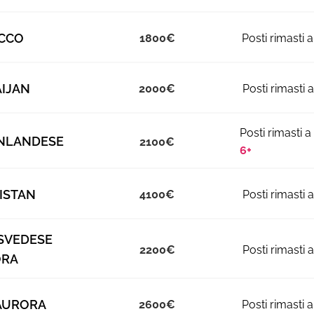
CCO
1800
IJAN
2000
INLANDESE
2100
6+
ISTAN
4100
SVEDESE
2200
ORA
AURORA
2600