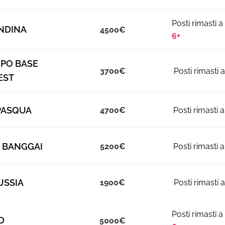
NDINA
4500
6+
PO BASE
3700
EST
 PASQUA
4700
 BANGGAI
5200
USSIA
1900
D
5000