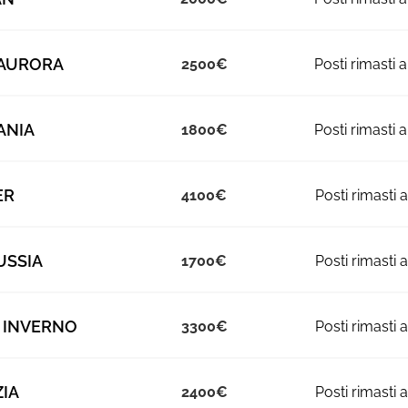
AURORA
2500
ANIA
1800
ER
4100
USSIA
1700
 INVERNO
3300
IA
2400